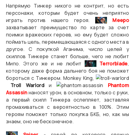
Напрямую Тинкер никого не контрит, но есть
персонажи, которым будет очень неприятно
играть против нашего героя.
Meepo
захватывает преимущество по карте за счет
поимки вражеских героев, но ему будет сложно
поймать цель, перемещающаяся с одного места в
другое. С покупкой Аганима, число целей у
скиллов Тинкере станет больше, чего не любит
Мипо. Этого же и не любит
Terrorblade
,
которому даже форма дальнего боя не поможет
бороться с Тинкером. Monkey King,
Troll Warlord
и
Phantom
Assassin
наносят урон, в основном, только с руки,
а первый скилл Тинкера ослепляет, заставляя
промахиваться с вероятностью в 100%. Этим
героям поможет только покупка БКБ, но, как мы
знаем, оно не бесконечное.
Sniper
- герой до которого сложно