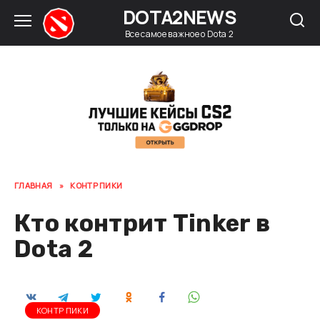
Перейти
DOTA2NEWS
к
Все самое важное о Dota 2
содержанию
ГЛАВНАЯ
»
КОНТР ПИКИ
Кто контрит Tinker в
Dota 2
КОНТР ПИКИ