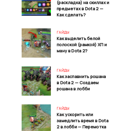
(раскладка) на скиллах и
предметах в Dota 2 —
Как сделать?
ГАЙДЫ
Как выделить белой
полоской (рамкой) ХП и
ману в Dota 2?
ГАЙДЫ
Как заспавнить рошана
в Dota 2 — Создаем
рошана в лобби
ГАЙДЫ
Как ускорить или
замедлить время в Dota
2 в лобби — Перемотка